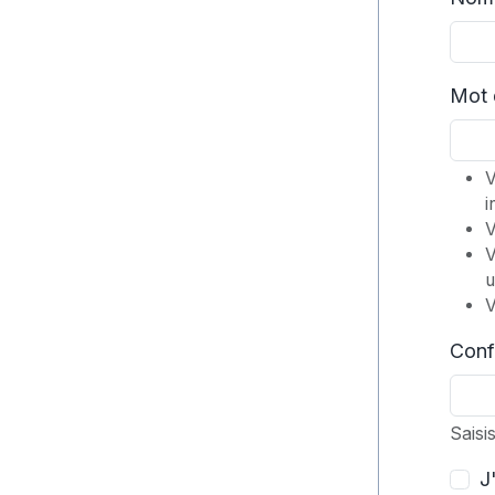
Mot 
V
i
V
V
u
V
Conf
Saisi
J