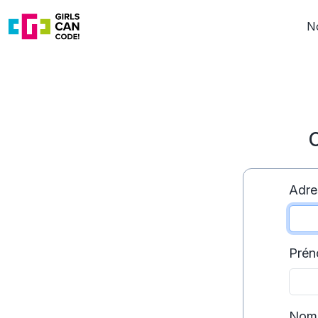
N
Adre
Pré
Nom