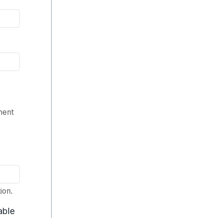
ment
ion.
able