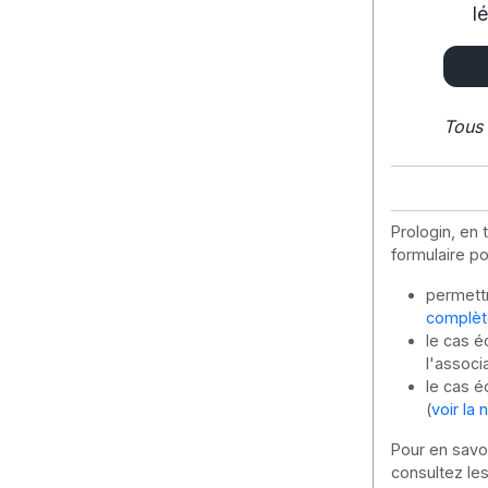
l
Tous 
Prologin, en 
formulaire po
permettre
complèt
le cas é
l'associa
le cas é
(
voir la
Pour en savo
consultez le